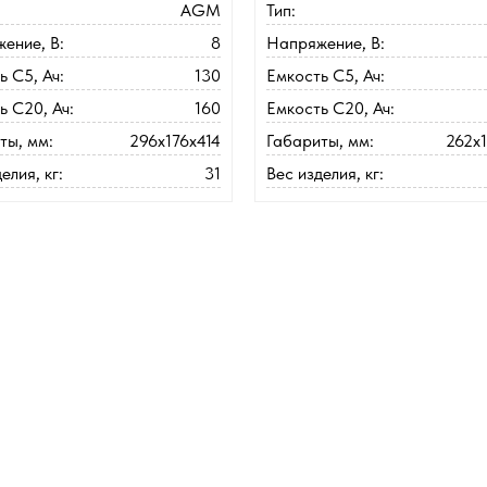
AGM
Тип:
ение, В:
8
Напряжение, В:
ь C5, Ач:
130
Емкость C5, Ач:
ь C20, Ач:
160
Емкость C20, Ач:
ты, мм:
296x176x414
Габариты, мм:
262x
елия, кг:
31
Вес изделия, кг: