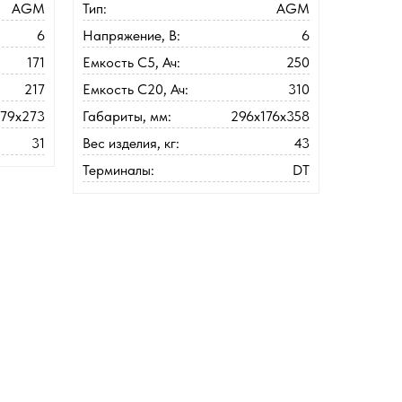
AGM
Тип:
AGM
6
Напряжение, В:
6
171
Емкость C5, Ач:
250
217
Емкость C20, Ач:
310
179x273
Габариты, мм:
296x176x358
31
Вес изделия, кг:
43
Терминалы:
DT