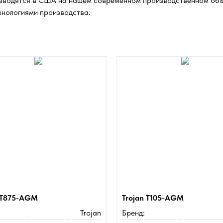
оизводятся в США на нашем современном производственном объ
хнологиями производства.
n T875-AGM
Trojan T105-AGM
Trojan
Бренд: