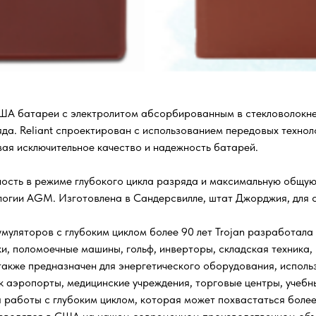
в США батареи с электролитом абсорбированным в стекловолокн
а. Reliant спроектирован с использованием передовых технол
ая исключительное качество и надежность батарей.
ность в режиме глубокого цикла разряда и максимальную общу
гии AGM. Изготовлена ​​в Сандерсвилле, штат Джорджия, для с
муляторов с глубоким циклом более 90 лет Trojan разработала
, поломоечные машины, гольф, инверторы, складская техника, не
также предназначен для энергетического оборудования, исполь
 аэропорты, медицинские учреждения, торговые центры, учебны
работы с глубоким циклом, которая может похвастаться более