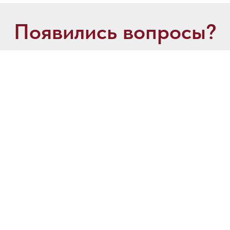
Появились вопросы?
авьте свои контактные данные, и наш специа
свяжется с Вами в ближайшее время.
даете согласие на обработку персональных данных и соглашаетесь c полит
РЕШЕНИЯ