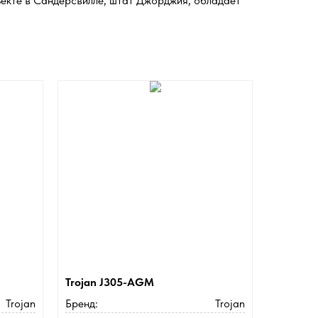
екте в Сандерсвилле, штат Джорджия, обладает
Trojan J305-AGM
Trojan
Бренд:
Trojan